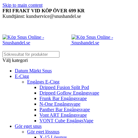
Skip to main content
FRI FRAKT VID KÖP ÖVER 699 KR
Kundtjänst: kundservice@snushandel.se
Välj kategori
Datum Märkt Snus
E-Cigg
Engångs E-Cigg
Dripped Fusion Split Pod
Dripped Goflow Engångsvape
Frunk Bar Engångsvape
N-One Engångsvape
Panther Bar Engångsvape
Vont ART Engångsvape
VONT Cube EngångsVape
Gör eget snus
Gör eget lössnus
X-15 Lössnus