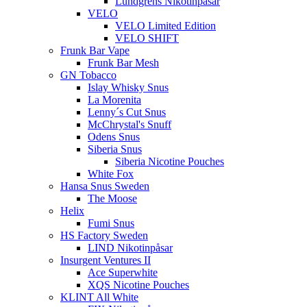
Lundgrens Nikotinpåsar
VELO
VELO Limited Edition
VELO SHIFT
Frunk Bar Vape
Frunk Bar Mesh
GN Tobacco
Islay Whisky Snus
La Morenita
Lenny´s Cut Snus
McChrystal's Snuff
Odens Snus
Siberia Snus
Siberia Nicotine Pouches
White Fox
Hansa Snus Sweden
The Moose
Helix
Fumi Snus
HS Factory Sweden
LIND Nikotinpåsar
Insurgent Ventures II
Ace Superwhite
XQS Nicotine Pouches
KLINT All White