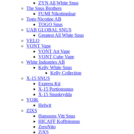
ZYN All White Snus
The Snus Brothers
FUMI Nikotinpåsar
Togo Nicotine AB
TOGO Snus
UAB GLOBAL SNUS
Greatest All White Snus
VELO
VONT Vape
VONT Art Vape
VONT Cube Vape
White Industries AB
Kelly White Snus
Kelly Collection
X-15 SNUS
Express Kit
X-15 Portionssnus
X-15 Snuskrydda
YOIK
Helwit
ZIXS
Hanssons Vitt Snus
HICAFF Koffeinsnus
ZeroNito
ZiXS