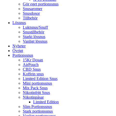
Gör eget portionssnus
Snusaromer
Snusdosor
Tillbehör
Lössnus
Luktsnus/Snuff
Snustillbehör
Starkt lössnus
Vanligt lössnus
Nyheter
Övrigt
Portionssnus
15Kr Dosan
AirPouch
CBD Snus
Koffein snus
Limited Edition Snus
Mini portionssnus
Mix Pack Snus
Nikotinfritt Snus
Nikotinpåsar
Limited Edition
Slim Portionssnus
Stark portionssnus
Vanligt portionssnus