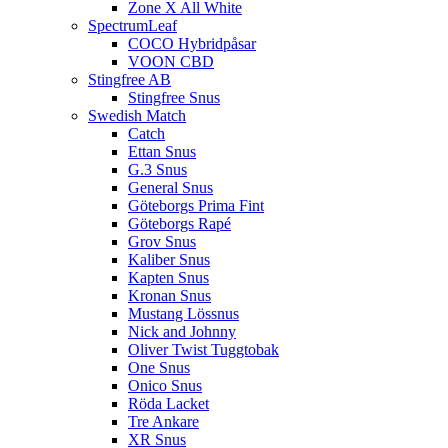
Zone X All White
SpectrumLeaf
COCO Hybridpåsar
VOON CBD
Stingfree AB
Stingfree Snus
Swedish Match
Catch
Ettan Snus
G.3 Snus
General Snus
Göteborgs Prima Fint
Göteborgs Rapé
Grov Snus
Kaliber Snus
Kapten Snus
Kronan Snus
Mustang Lössnus
Nick and Johnny
Oliver Twist Tuggtobak
One Snus
Onico Snus
Röda Lacket
Tre Ankare
XR Snus