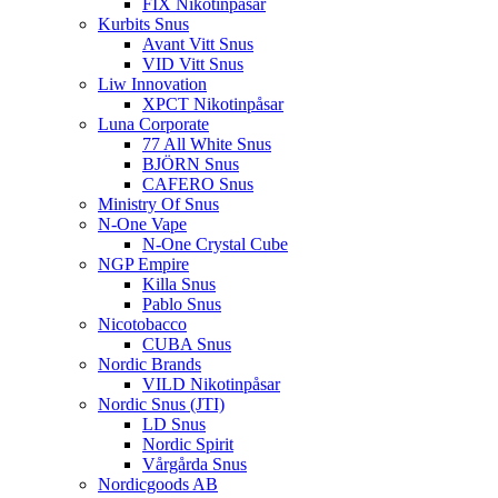
FIX Nikotinpåsar
Kurbits Snus
Avant Vitt Snus
VID Vitt Snus
Liw Innovation
XPCT Nikotinpåsar
Luna Corporate
77 All White Snus
BJÖRN Snus
CAFERO Snus
Ministry Of Snus
N-One Vape
N-One Crystal Cube
NGP Empire
Killa Snus
Pablo Snus
Nicotobacco
CUBA Snus
Nordic Brands
VILD Nikotinpåsar
Nordic Snus (JTI)
LD Snus
Nordic Spirit
Vårgårda Snus
Nordicgoods AB