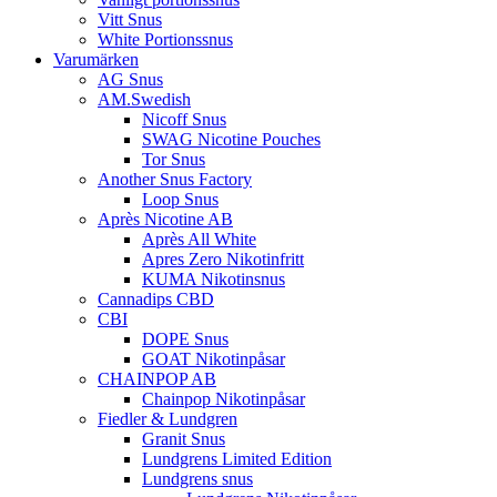
Vitt Snus
White Portionssnus
Varumärken
AG Snus
AM.Swedish
Nicoff Snus
SWAG Nicotine Pouches
Tor Snus
Another Snus Factory
Loop Snus
Après Nicotine AB
Après All White
Apres Zero Nikotinfritt
KUMA Nikotinsnus
Cannadips CBD
CBI
DOPE Snus
GOAT Nikotinpåsar
CHAINPOP AB
Chainpop Nikotinpåsar
Fiedler & Lundgren
Granit Snus
Lundgrens Limited Edition
Lundgrens snus