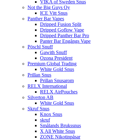
VIKA of Sweden Snus
Not the Big Guys Oy
ICE Vitt Snus
Panther Bar Vapes
Dripped Fusion Split
Dripped Goflow Vape
Dripped Panther Bar Pro
Panter Bar Engångs Vape
Pöschl Snuff
Gawith Snuff
Ozona President
Premium Global Trading
White Gold Snus
Prillan Snus
Prillan Snusarom
RELX International
RELX AirPouches
Silverton AB
White Gold Snus
Skruf Snus
Knox Snus
skruf
Smålands Brukssnus
X All White Snus
ZONE Nikotinpåsar