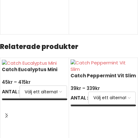
Relaterade produkter
Catch Eucalyptus Mini
Catch Peppermint Vit Slim
45
kr
–
415
kr
39
kr
–
339
kr
ANTAL
ANTAL
VÄLJ ALTERNATIV
VÄLJ ALTERNATIV