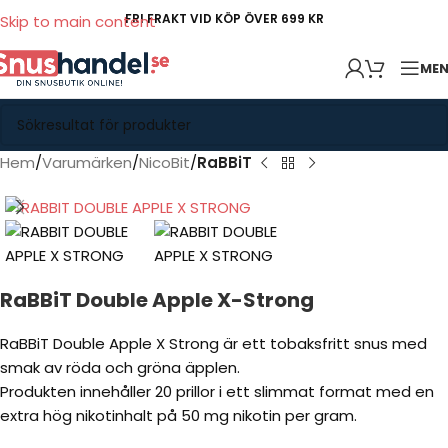
FRI FRAKT VID KÖP ÖVER 699 KR
Skip to main content
ME
Hem
Varumärken
NicoBit
RaBBiT
RaBBiT Double Apple X-Strong
RaBBiT Double Apple X Strong är ett tobaksfritt snus med
smak av röda och gröna äpplen.
Produkten innehåller 20 prillor i ett slimmat format med en
extra hög nikotinhalt på 50 mg nikotin per gram.