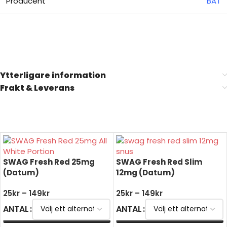
Producent
BAT
Billigt snus online
Ytterligare information
Frakt & Leverans
SWAG Fresh Red 25mg
SWAG Fresh Red Slim
(Datum)
12mg (Datum)
25
kr
–
149
kr
25
kr
–
149
kr
ANTAL
ANTAL