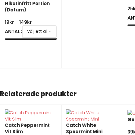
Nikotinfritt Portion
25
(Datum)
LÄS MER
AN
19
kr
–
149
kr
ANTAL
V
VÄLJ ALTERNATIV
Relaterade produkter
Ge
Catch Peppermint
Catch White
Vit Slim
Spearmint Mini
39