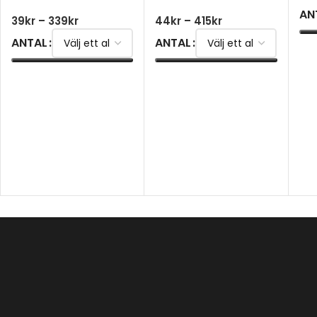
AN
39
kr
–
339
kr
44
kr
–
415
kr
ANTAL
ANTAL
V
VÄLJ ALTERNATIV
VÄLJ ALTERNATIV