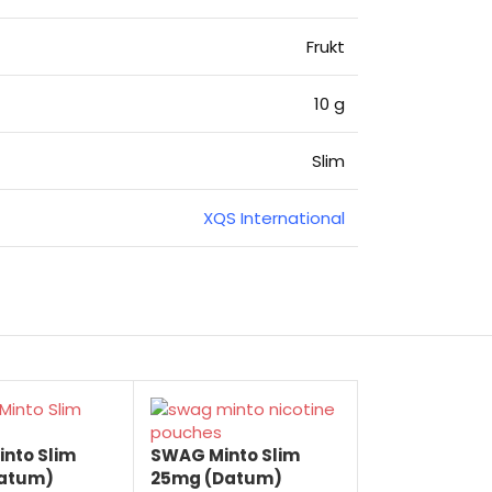
Frukt
10 g
Slim
XQS International
nto Slim
SWAG Minto Slim
Datum)
25mg (Datum)