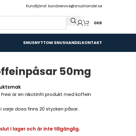
Kundtjänst: kundservice@snushandel.se
0
KR
SNUSNYTT
OM SNUSHANDEL
KONTAKT
offeinpåsar 50mg
fruktsmak
Free är en nikotinfri produkt med koffein
 i varje dosa finns 20 stycken påsar.
ut i lager och är inte tillgänglig.