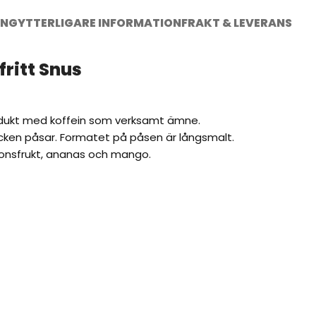
ING
YTTERLIGARE INFORMATION
FRAKT & LEVERANS
ritt Snus
produkt med koffein som verksamt ämne.
stycken påsar. Formatet på påsen är långsmalt.
ionsfrukt, ananas och mango.