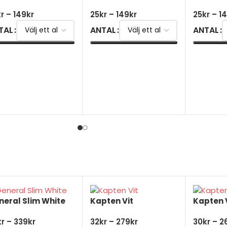
kr
–
149
kr
25
kr
–
149
kr
25
kr
–
1
TAL
ANTAL
ANTAL
ÄLJ ALTERNATIV
VÄLJ ALTERNATIV
VÄLJ AL
neral Slim White
Kapten Vit
Kapten V
kr
–
339
kr
32
kr
–
279
kr
30
kr
–
2