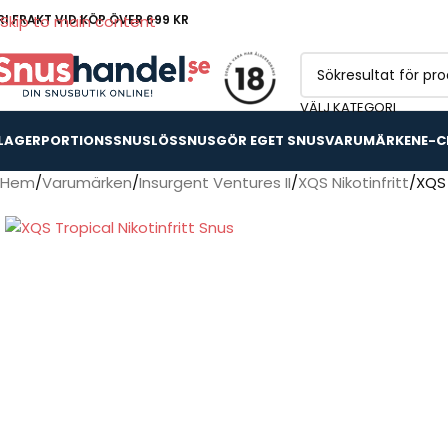
RI FRAKT VID KÖP ÖVER 699 KR
Skip to main content
VÄLJ KATEGORI
 LAGER
PORTIONSSNUS
LÖSSNUS
GÖR EGET SNUS
VARUMÄRKEN
E-C
Hem
Varumärken
Insurgent Ventures II
XQS Nikotinfritt
XQS 