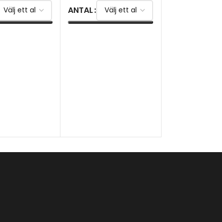
ANTAL
TERNATIV
VÄLJ ALTERNATIV
LD Stark Orig
32
kr
–
259
kr
ANTAL
VÄLJ ALTERNA