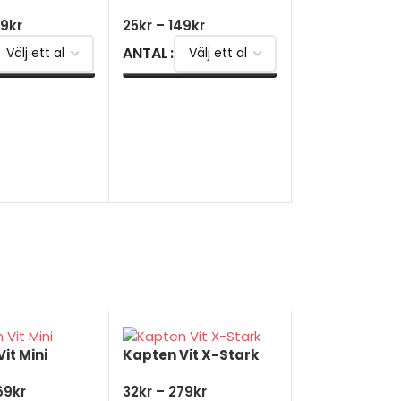
49
kr
25
kr
–
149
kr
ANTAL
SWAG Mix 4-
TERNATIV
VÄLJ ALTERNATIV
(Datum)
79
kr
it Mini
Kapten Vit X-Stark
69
kr
32
kr
–
279
kr