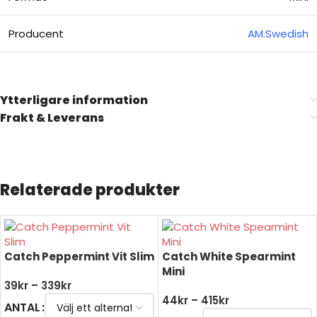
Producent
AM.Swedish
Ytterligare information
Frakt & Leverans
Relaterade produkter
Catch Peppermint Vit Slim
Catch White Spearmint
Mini
39
kr
–
339
kr
44
kr
–
415
kr
ANTAL