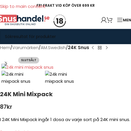
FRI FRAKT VID KÖP ÖVER 699 KR
Skip to main content
ME
Hem
Varumärken
AM.Swedish
24K Snus
SLUTSÅLT
24K Mini Mixpack
87
kr
I 24K Mini Mixpack ingår 1 dosa av varje sort på 24K mini snus.