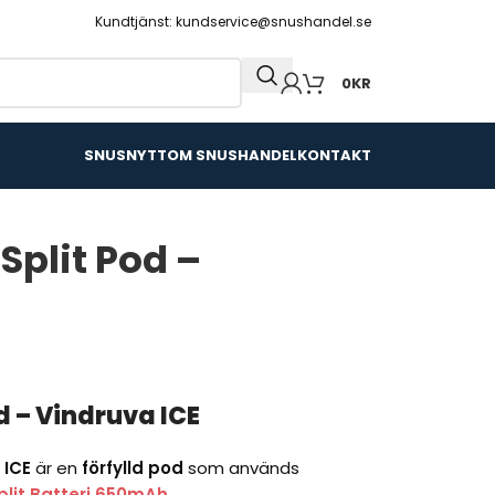
Kundtjänst: kundservice@snushandel.se
0
KR
SNUSNYTT
OM SNUSHANDEL
KONTAKT
Split Pod –
d – Vindruva ICE
 ICE
är en
förfylld pod
som används
plit Batteri 650mAh
.