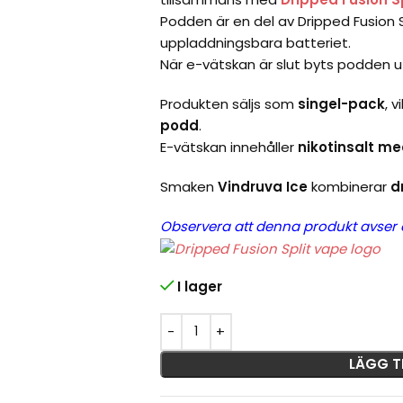
Podden är en del av Dripped Fusion S
uppladdningsbara batteriet.
När e-vätskan är slut byts podden 
Produkten säljs som
singel-pack
, 
podd
.
E-vätskan innehåller
nikotinsalt me
Smaken
Vindruva Ice
kombinerar
d
Observera att denna produkt avser
I lager
LÄGG T