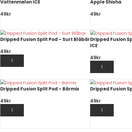
Vattenmelon ICE
Äpple Shisha
49
kr
49
kr
LÄS MER
LÄS MER
Dripped Fusion Split Pod – Surt Blåbär
Dripped Fusion Sp
ICE
49
kr
49
kr
LÄGG TILL I VARUKORG
LÄGG TILL I VARUK
Dripped Fusion Split Pod – Bärmix
Dripped Fusion Sp
49
kr
49
kr
LÄGG TILL I VARUKORG
LÄGG TILL I VARUK