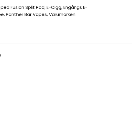
pped Fusion Split Pod
,
E-Cigg
,
Engångs E-
pe
,
Panther Bar Vapes
,
Varumärken
G