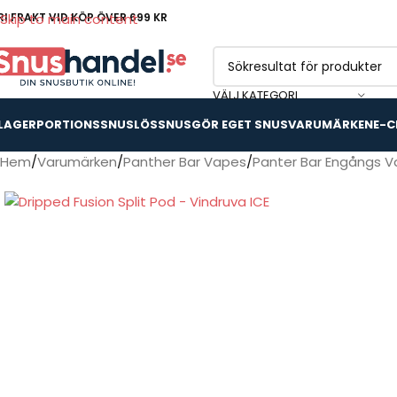
RI FRAKT VID KÖP ÖVER 699 KR
Skip to main content
VÄLJ KATEGORI
 LAGER
PORTIONSSNUS
LÖSSNUS
GÖR EGET SNUS
VARUMÄRKEN
E-C
Hem
Varumärken
Panther Bar Vapes
Panter Bar Engångs 