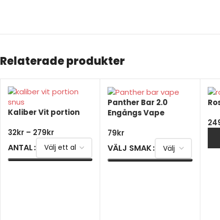
Relaterade produkter
Panther Bar 2.0
Ros
Kaliber Vit portion
Engångs Vape
24
32
kr
–
279
kr
79
kr
ANTAL
VÄLJ SMAK
VÄLJ ALTERNATIV
VÄLJ ALTERNATIV