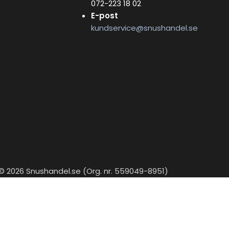
072-223 18 02
E-post
kundservice@snushandel.se
© 2026 Snushandel.se (Org. nr. 559049-8951)