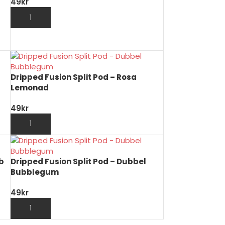
49
kr
LÄGG TILL I VARUKORG
Dripped Fusion Split Pod – Rosa
Lemonad
49
kr
LÄGG TILL I VARUKORG
b
Dripped Fusion Split Pod – Dubbel
Bubblegum
49
kr
LÄGG TILL I VARUKORG