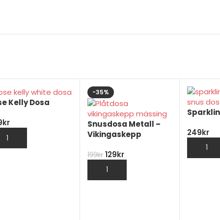
-35%
e Kelly Dosa
Sparklin
9
kr
Snusdosa Metall –
249
kr
Vikingaskepp
LÄGG TILL I VARUKORG
129
kr
199
kr
LÄGG TILL I VARUKORG