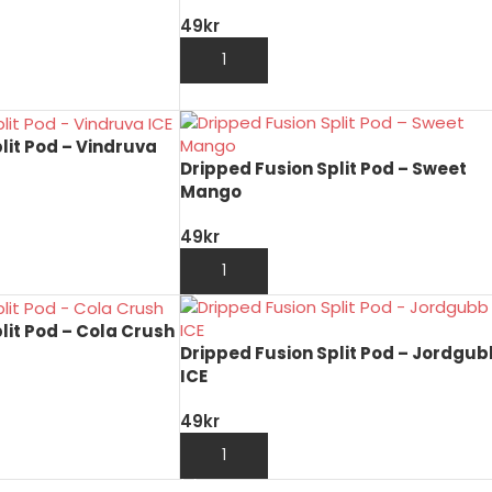
49
kr
LÄGG TILL I VARUKORG
lit Pod – Vindruva
Dripped Fusion Split Pod – Sweet
Mango
49
kr
ORG
LÄGG TILL I VARUKORG
lit Pod – Cola Crush
Dripped Fusion Split Pod – Jordgub
ICE
ORG
49
kr
LÄGG TILL I VARUKORG