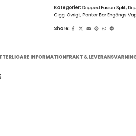
Kategorier:
Dripped Fusion Split
,
Dri
Cigg
,
Övrigt
,
Panter Bar Engångs Va
Share:
TTERLIGARE INFORMATION
FRAKT & LEVERANS
VARNIN
E