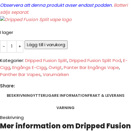
Observera att denna produkt avser endast podden
.
Batteri
säljs separat.
I lager
Lägg till i varukorg
Kategorier:
Dripped Fusion Split
,
Dripped Fusion Split Pod
,
E-
Cigg
,
Engångs E-Cigg
,
Övrigt
,
Panter Bar Engångs Vape
,
Panther Bar Vapes
,
Varumärken
Share:
BESKRIVNING
YTTERLIGARE INFORMATION
FRAKT & LEVERANS
VARNING
Beskrivning
Mer information om Dripped Fusion