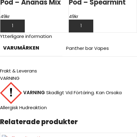
Pod – Ananas Mix
Pod – Spearmint
49
kr
49
kr
LÄGG TILL I VARUKORG
LÄGG TILL I VARUKORG
Ytterligare information
VARUMÄRKEN
Panther bar Vapes
Frakt & Leverans
VARNING
VARNING
Skadligt Vid Förtäring. Kan Orsaka
Allergisk Hudreaktion
Relaterade produkter