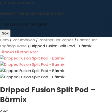
E-CIGG
15KR DOSAN
SNUSNYTT
OM SNUSHANDEL
KONTAKT
Sök
Hem
Varumärken
Panther Bar Vapes
Panter Bar
Engångs Vape
Dripped Fusion Split Pod – Bärmix
Tillbaka till produkter
Dripped Fusion Split Pod –
Bärmix
49
kr