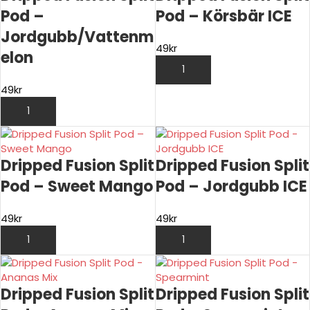
Pod –
Pod – Körsbär ICE
Jordgubb/Vattenm
49
kr
elon
LÄGG TILL I VARUKORG
49
kr
LÄGG TILL I VARUKORG
Dripped Fusion Split
Dripped Fusion Split
Pod – Sweet Mango
Pod – Jordgubb ICE
49
kr
49
kr
LÄGG TILL I VARUKORG
LÄGG TILL I VARUKORG
Dripped Fusion Split
Dripped Fusion Split