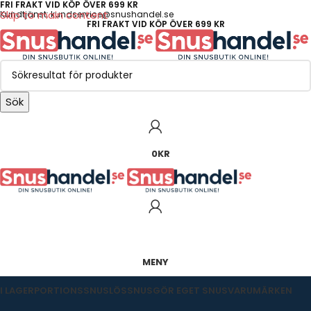
FRI FRAKT VID KÖP ÖVER 699 KR
Skip to main content
Kundtjänst: kundservice@snushandel.se
FRI FRAKT VID KÖP ÖVER 699 KR
Sök
0
KR
MENY
I LAGER
PORTIONSSNUS
LÖSSNUS
GÖR EGET SNUS
VARUMÄRKEN