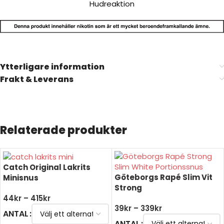
Hudreaktion
Ytterligare information
Frakt & Leverans
Relaterade produkter
Catch Original Lakrits
Göteborgs Rapé Slim Vit
Minisnus
Strong
44
kr
–
415
kr
39
kr
–
339
kr
ANTAL
ANTAL