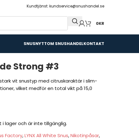
Kundtjänst: kundservice@snushandel.se
0
KR
SNUSNYTT
OM SNUSHANDEL
KONTAKT
de Strong #3
stark vit snustyp med citruskaraktär i slim-
ioner, vilket medför en total vikt på 15,0
 lager och är inte tillgänglig.
us Factory
,
LYNX All White Snus
,
Nikotinpåsar
,