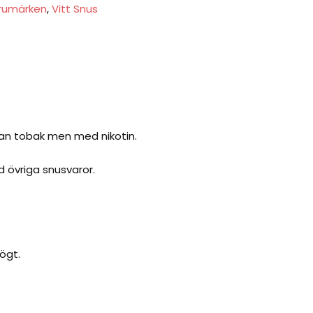
rumärken
,
Vitt Snus
utan tobak men med nikotin.
d övriga snusvaror.
ögt.