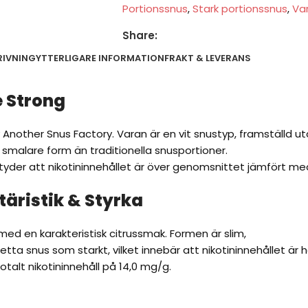
Portionssnus
,
Stark portionssnus
,
Va
Share:
RIVNING
YTTERLIGARE INFORMATION
FRAKT & LEVERANS
 Strong
v Another Snus Factory. Varan är en vit snustyp, framställd 
 smalare form än traditionella snusportioner.
ntyder att nikotininnehållet är över genomsnittet jämfört me
äristik & Styrka
ed en karakteristisk citrussmak. Formen är slim,
tta snus som starkt, vilket innebär att nikotininnehållet är h
totalt nikotininnehåll på 14,0 mg/g.