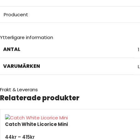
Producent
Ytterligare information
ANTAL
VARUMÄRKEN
Frakt & Leverans
Relaterade produkter
Catch White Licorice Mini
44
kr
–
415
kr