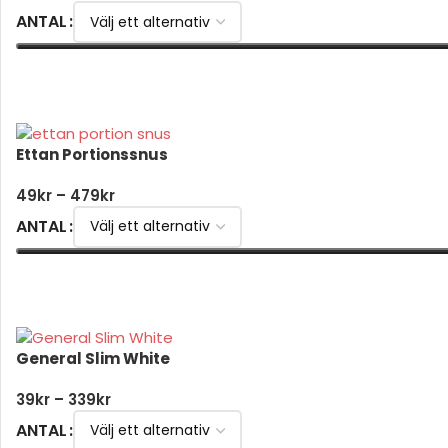
ANTAL
VÄLJ ALTERNATIV
Ettan Portionssnus
49
kr
–
479
kr
ANTAL
VÄLJ ALTERNATIV
General Slim White
39
kr
–
339
kr
ANTAL