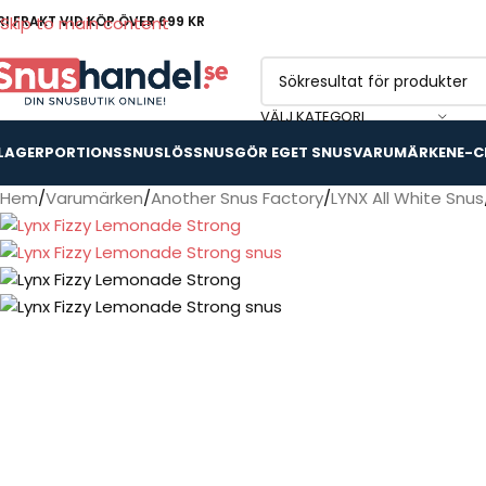
RI FRAKT VID KÖP ÖVER 699 KR
Skip to main content
VÄLJ KATEGORI
 LAGER
PORTIONSSNUS
LÖSSNUS
GÖR EGET SNUS
VARUMÄRKEN
E-C
Hem
Varumärken
Another Snus Factory
LYNX All White Snus