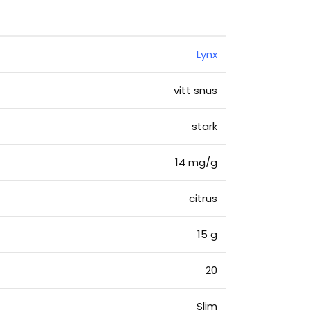
Lynx
vitt snus
stark
14 mg/g
citrus
15 g
20
Slim