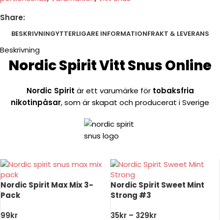
Share:
BESKRIVNING
YTTERLIGARE INFORMATION
FRAKT & LEVERANS
Beskrivning
Nordic Spirit Vitt Snus Online
Nordic Spirit
är ett varumärke för
tobaksfria
nikotinpåsar
, som är skapat och producerat i Sverige
Nordic Spirit Max Mix 3-
Nordic Spirit Sweet Mint
Pack
Strong #3
99
kr
35
kr
–
329
kr