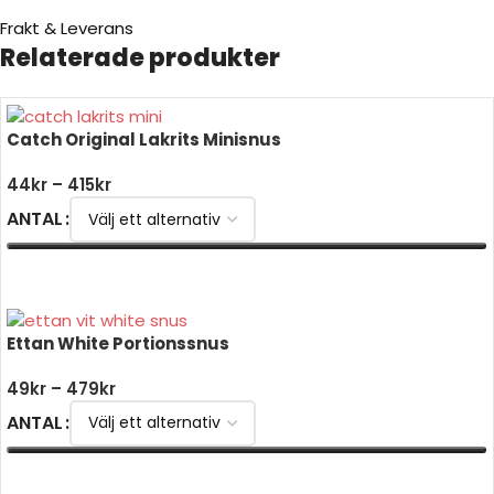
Frakt & Leverans
Relaterade produkter
Catch Original Lakrits Minisnus
44
kr
–
415
kr
ANTAL
VÄLJ ALTERNATIV
Ettan White Portionssnus
49
kr
–
479
kr
ANTAL
VÄLJ ALTERNATIV