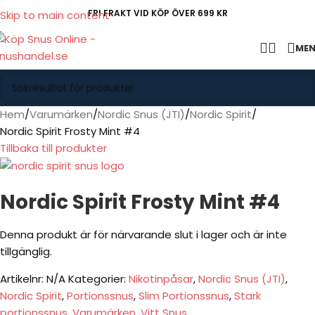
FRI FRAKT VID KÖP ÖVER 699 KR
Skip to main content
ME
Hem
Varumärken
Nordic Snus (JTI)
Nordic Spirit
Nordic Spirit Frosty Mint #4
Tillbaka till produkter
Nordic Spirit Frosty Mint #4
Denna produkt är för närvarande slut i lager och är inte
tillgänglig.
Artikelnr:
N/A
Kategorier:
Nikotinpåsar
,
Nordic Snus (JTI)
,
Nordic Spirit
,
Portionssnus
,
Slim Portionssnus
,
Stark
portionssnus
,
Varumärken
,
Vitt Snus