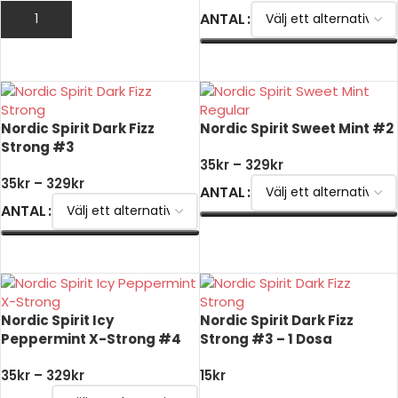
ANTAL
LÄGG TILL I VARUKORG
VÄLJ ALTERNATIV
Nordic Spirit Dark Fizz
Nordic Spirit Sweet Mint #2
Strong #3
35
kr
–
329
kr
35
kr
–
329
kr
ANTAL
ANTAL
VÄLJ ALTERNATIV
VÄLJ ALTERNATIV
Nordic Spirit Icy
Nordic Spirit Dark Fizz
Peppermint X-Strong #4
Strong #3 – 1 Dosa
35
kr
–
329
kr
15
kr