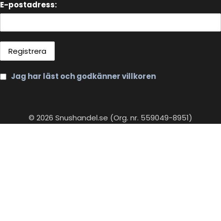
E-postadress:
Jag har läst och godkänner villkoren
© 2026 Snushandel.se (Org. nr. 559049-8951)