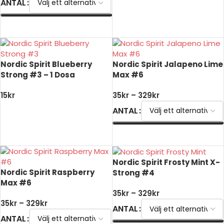
ANTAL
LÄGG TILL I VARUKORG
VÄLJ ALTERNATIV
Nordic Spirit Blueberry
Nordic Spirit Jalapeno Lime
Strong #3 – 1 Dosa
Max #6
15
kr
35
kr
–
329
kr
ANTAL
LÄGG TILL I VARUKORG
VÄLJ ALTERNATIV
Nordic Spirit Frosty Mint X-
Nordic Spirit Raspberry
Strong #4
Max #6
35
kr
–
329
kr
35
kr
–
329
kr
ANTAL
ANTAL