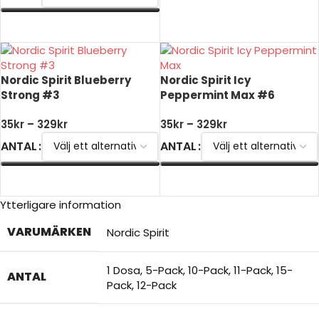
VÄLJ ALTERNATIV
VÄLJ ALTERNATIV
Nordic Spirit Blueberry
Nordic Spirit Icy
Strong #3
Peppermint Max #6
35
kr
–
329
kr
35
kr
–
329
kr
ANTAL
ANTAL
VÄLJ ALTERNATIV
VÄLJ ALTERNATIV
Ytterligare information
VARUMÄRKEN
Nordic Spirit
1 Dosa
,
5-Pack
,
10-Pack
,
11-Pack
,
15-
ANTAL
Pack
,
12-Pack