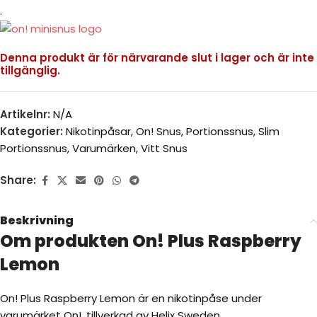
.
Denna produkt är för närvarande slut i lager och är inte
tillgänglig.
Artikelnr:
N/A
Kategorier:
Nikotinpåsar
,
On! Snus
,
Portionssnus
,
Slim
Portionssnus
,
Varumärken
,
Vitt Snus
Share:
Beskrivning
Om produkten On! Plus Raspberry
Lemon
On! Plus Raspberry Lemon är en nikotinpåse under
varumärket On!, tillverkad av Helix Sweden.