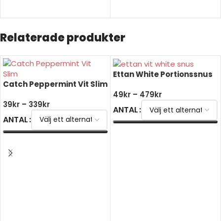
Relaterade produkter
Ettan White Portionssnus
Catch Peppermint Vit Slim
49
kr
–
479
kr
39
kr
–
339
kr
ANTAL
ANTAL
VÄLJ ALTERNATIV
VÄLJ ALTERNATIV