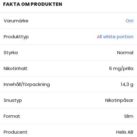
FAKTA OM PRODUKTEN
Varumärke
On!
Produkttyp
A
ll white portion
Styrka
Normal
Nikotinhalt
6 mg/prilla
Innehåll/förpackning
14,3 g
Snustyp
Nikotinpåsar
Format
Slim
Producent
Helix AB