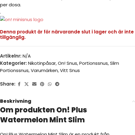
per dosa.
.
Denna produkt är för närvarande slut i lager och är inte
tillgänglig.
Artikelnr:
N/A
Kategorier:
Nikotinpåsar
,
On! Snus
,
Portionssnus
,
Slim
Portionssnus
,
Varumärken
,
Vitt Snus
Share:
Beskrivning
Om produkten On! Plus
Watermelon Mint Slim
On! Plus Watermelon Mint Slim är en produkt från