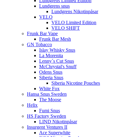
Lundgrens Limited Edition
Lundgrens snus
Lundgrens Nikotinpåsar
VELO
VELO Limited Edition
VELO SHIFT
Frunk Bar Vape
Frunk Bar Mesh
GN Tobacco
Islay Whisky Snus
La Morenita
Lenny´s Cut Snus
McChrystal's Snuff
Odens Snus
Siberia Snus
Siberia Nicotine Pouches
White Fox
Hansa Snus Sweden
The Moose
Helix
Fumi Snus
HS Factory Sweden
LIND Nikotinpåsar
Insurgent Ventures II
Ace Superwhite