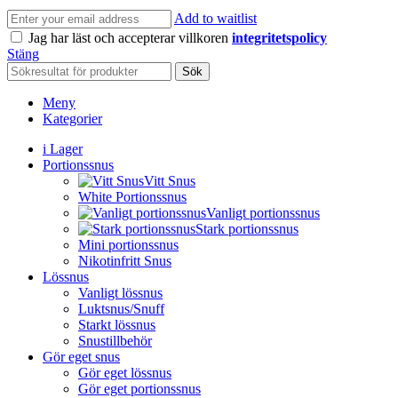
Add to waitlist
Jag har läst och accepterar villkoren
integritetspolicy
Stäng
Sök
Meny
Kategorier
i Lager
Portionssnus
Vitt Snus
White Portionssnus
Vanligt portionssnus
Stark portionssnus
Mini portionssnus
Nikotinfritt Snus
Lössnus
Vanligt lössnus
Luktsnus/Snuff
Starkt lössnus
Snustillbehör
Gör eget snus
Gör eget lössnus
Gör eget portionssnus