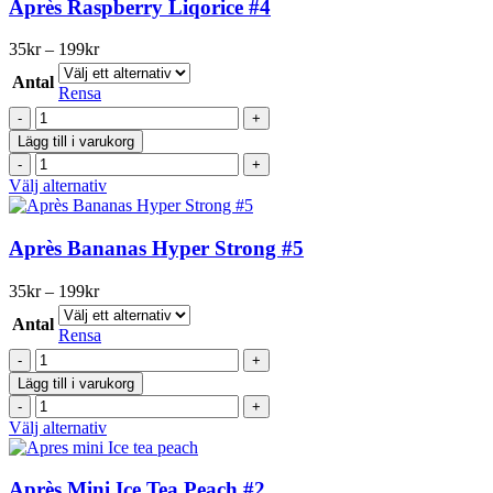
har
Après Raspberry Liqorice #4
flera
varianter.
Prisintervall:
35
kr
–
199
kr
De
35kr
olika
Antal
till
Rensa
alternativen
199kr
Après
kan
Raspberry
väljas
Lägg till i varukorg
Liqorice
på
Après
#4
produktsidan
Raspberry
Den
Välj alternativ
mängd
Liqorice
här
#4
produkten
mängd
har
Après Bananas Hyper Strong #5
flera
varianter.
Prisintervall:
35
kr
–
199
kr
De
35kr
olika
Antal
till
Rensa
alternativen
199kr
Après
kan
Bananas
väljas
Lägg till i varukorg
Hyper
på
Après
Strong
produktsidan
Bananas
Den
Välj alternativ
#5
Hyper
här
mängd
Strong
produkten
#5
har
Après Mini Ice Tea Peach #2