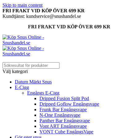
Skip to main content
FRI FRAKT VID KÖP ÖVER 699 KR
Kundtjänst: kundservice@snushandel.se
FRI FRAKT VID KÖP ÖVER 699 KR
Välj kategori
Datum Märkt Snus
E-Cigg
Engångs E-Cigg
Dripped Fusion Split Pod
Dripped Goflow Engångsvape
Frunk Bar Engångsvape
N-One Engångsvape
Panther Bar Engångsvape
Vont ART Engångsvape
VONT Cube EngångsVape
Gör eget snus