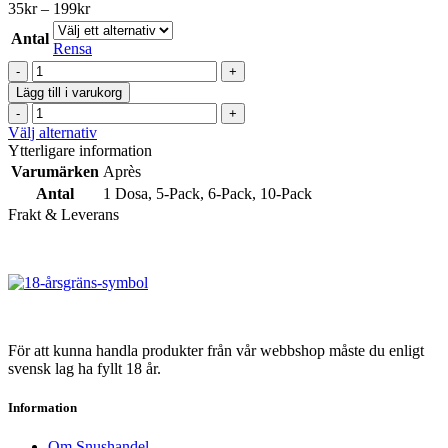
varianter.
Prisintervall:
35
kr
–
199
kr
De
35kr
olika
Antal
till
Rensa
alternativen
199kr
Après
kan
Pink
väljas
Lägg till i varukorg
Spritz
på
Après
Hypèr
produktsidan
Pink
Den
Välj alternativ
Strong
Spritz
här
Ytterligare information
#5
Hypèr
produkten
Varumärken
Après
mängd
Strong
har
Antal
1 Dosa
,
5-Pack
,
6-Pack
,
10-Pack
#5
flera
Frakt & Leverans
mängd
varianter.
De
olika
alternativen
kan
väljas
på
produktsidan
För att kunna handla produkter från vår webbshop måste du enligt
svensk lag ha fyllt 18 år.
Information
Om Snushandel