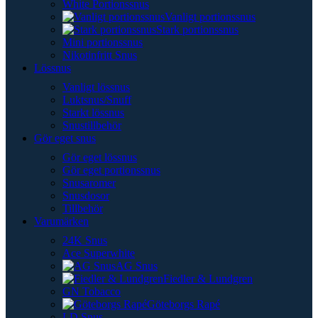
White Portionssnus
Vanligt portionssnus
Stark portionssnus
Mini portionssnus
Nikotinfritt Snus
Lössnus
Vanligt lössnus
Luktsnus/Snuff
Starkt lössnus
Snustillbehör
Gör eget snus
Gör eget lössnus
Gör eget portionssnus
Snusaromer
Snusdosor
Tillbehör
Varumärken
24K Snus
Ace Superwhite
AG Snus
Fiedler & Lundgren
GN Tobacco
Göteborgs Rapé
LD Snus