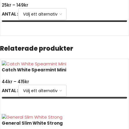
25
kr
–
149
kr
ANTAL
VÄLJ ALTERNATIV
Relaterade produkter
Catch White Spearmint Mini
44
kr
–
415
kr
ANTAL
VÄLJ ALTERNATIV
General Slim White Strong