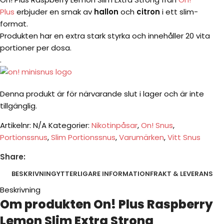
Plus
erbjuder en smak av
hallon
och
citron
i ett slim-
format.
Produkten har en extra stark styrka och innehåller 20 vita
portioner per dosa.
.
Denna produkt är för närvarande slut i lager och är inte
tillgänglig.
Artikelnr:
N/A
Kategorier:
Nikotinpåsar
,
On! Snus
,
Portionssnus
,
Slim Portionssnus
,
Varumärken
,
Vitt Snus
Share:
BESKRIVNING
YTTERLIGARE INFORMATION
FRAKT & LEVERANS
Beskrivning
Om produkten On! Plus Raspberry
Lemon Slim Extra Strong